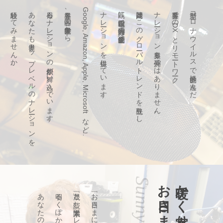
経験してみませんか。
あなたも世界トップレベルのナレーションを
今日もナレーションの依頼が舞い込んでいます。
各業界、各国の世界最大手から
Google, Amazon, Apple, Microsoftなど…
ナレーションを提供しています。
既に自宅収録で国内海外の世界的企業へ
片岡晟はこのグローバルトレンドを先取りし、
ナレーション業界も例外ではありません。
各業界でのDXとリモートワーク。
新型コロナウイルスで世界的に進んだ
暖かく寄り添う
「晟」と読む太陽系ナレーター。
「お日さまに成る」と書いて