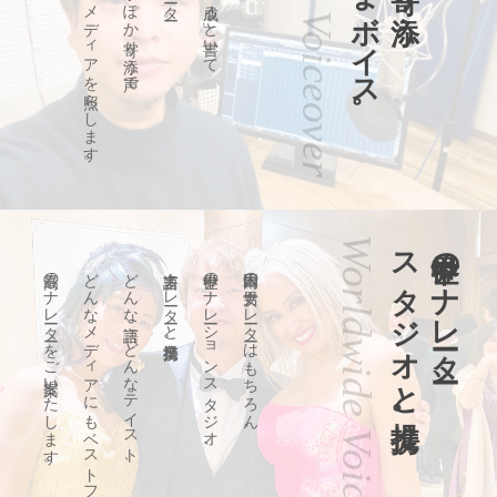
Sunny Voiceover
お日さまボイス。
あなたのメディアを照らします。
明るくぽかぽか寄り添う声で
Worldwide Voiceover
スタジオと提携。
世界中のナレーター、
最高のナレーターをご提案いたします。
どんなメディアにもベストフィットする
どんな言語、どんなテイスト、
多言語ナレーターと業務提携。
世界中のナレーションスタジオ、
日本国内の男女ナレーターはもちろん、