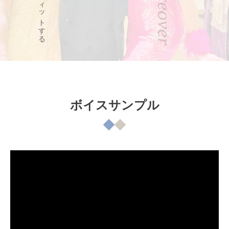
ボイスサンプル
動
画
プ
レ
ー
ヤ
ー