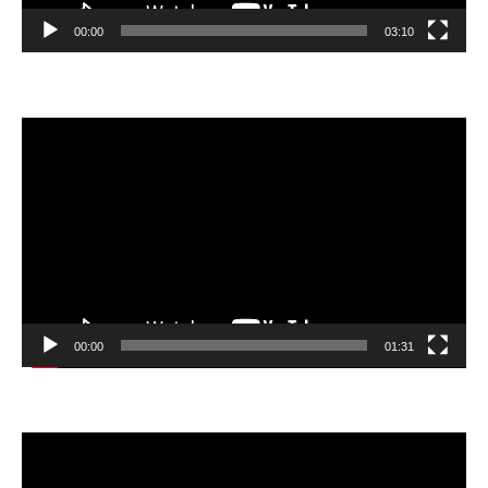
00:00
03:10
動
画
プ
レ
ー
ヤ
ー
00:00
01:31
動
画