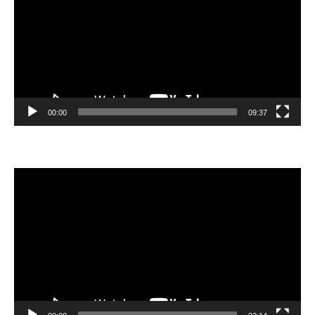
プ
レ
ー
ヤ
ー
00:00
09:37
動
画
プ
レ
ー
ヤ
ー