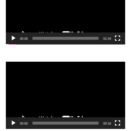
ー
ヤ
ー
00:00
01:04
動
画
プ
レ
ー
ヤ
ー
00:00
00:16