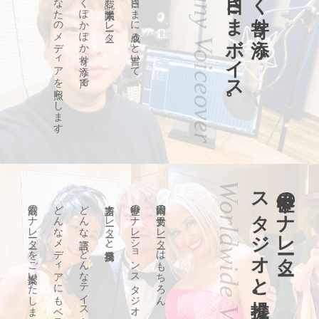
Sunny Voiceover
お日さまボイス。
暖かく寄り添う
あなたのメディアを照らします。
明るくぽかぽか寄り添う声で
「晟」と読む太陽系ナレーター。
「お日さまに成る」と書いて
Worldwide Voiceover
スタジオと提携。
世界中のナレーター、
最高のナレーターをご提案いたします。
どんなメディアにもベストフィットする
どんな言語、どんなテイスト、
多言語ナレーターと業務提携。
世界中のナレーションスタジオ、
日本国内の男女ナレーターはもちろん、