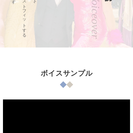
ボイスサンプル
動
画
プ
レ
ー