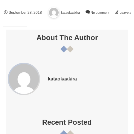
September
28
,
2018
kataokaakira
No comment
Leave a 
About The Author
kataokaakira
Recent Posted