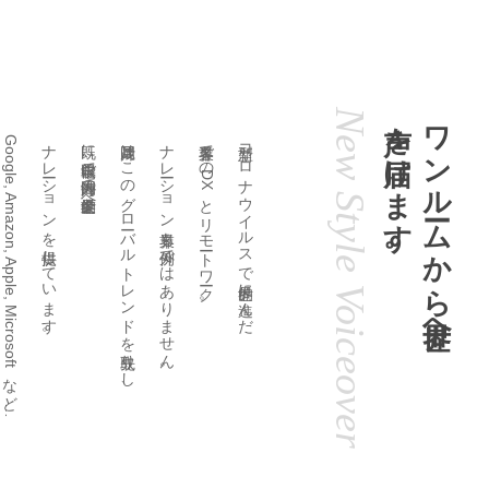
New Style Voiceover
声を届けます。
ワンルームから世界へ
Google, Amazon, Apple, Microsoftなど…
ナレーションを提供しています。
既に自宅収録で国内海外の世界的企業へ
片岡晟はこのグローバルトレンドを先取りし、
ナレーション業界も例外ではありません。
各業界でのDXとリモートワーク。
新型コロナウイルスで世界的に進んだ